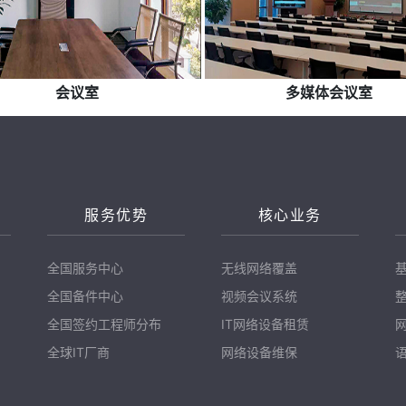
会议室
多媒体会议室
N
服务优势
核心业务
全国服务中心
无线网络覆盖
全国备件中心
视频会议系统
全国签约工程师分布
IT网络设备租赁
全球IT厂商
网络设备维保