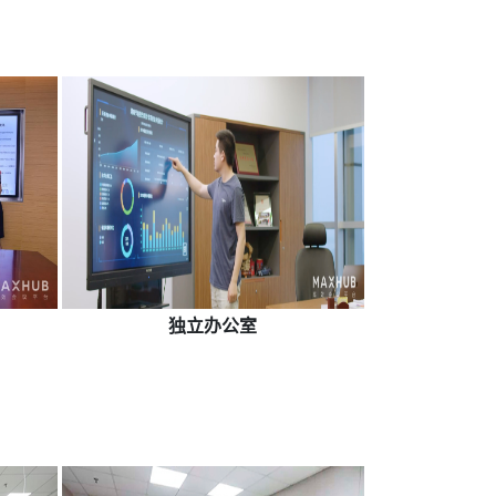
独立办公室