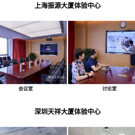
上海振源大厦体验中心
会议室
讨论室
深圳天祥大厦体验中心