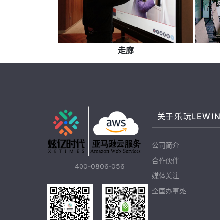
走廊
关于乐玩LEWI
公司简介
合作伙伴
400-0806-056
媒体关注
全国办事处