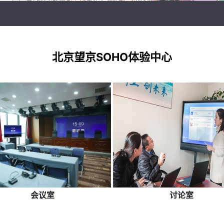
北京望京SOHO体验中心
会议室
讨论室