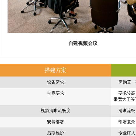
自建视频会议
搭建方案
设备需求
需购置一整
带宽要求
要求较高，
带宽大于等
视频清晰流畅度
清晰流畅
安装部署
部署复杂，
后期维护
专业IT人