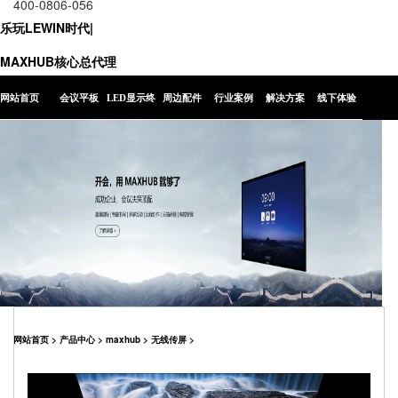
400-0806-056
乐玩LEWIN时代|
MAXHUB核心总代理
网站首页
会议平板
LED显示终
周边配件
行业案例
解决方案
线下体验
端
网站首页
>
产品中心
>
maxhub
>
无线传屏
>