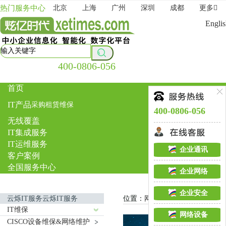
热门服务中心
北京
上海
广州
深圳
成都
更多
Engli
400-0806-056
首页
IT产品
采购
租赁
维保
400-0806-056
无线覆盖
IT集成服务
IT运维服务
企业通讯
客户案例
全国服务中心
企业网络
企业安全
云烁IT服务云烁IT服务
位置：
网站首页
>
云烁快服
>
云
IT维保
网络设备
CISCO设备维保&网络维护