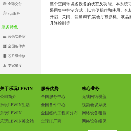
全球交付
整个空间环境各设备的状态及功能。本系统
采用集中控制方式，以方便操作和使用。包括
vpn服务
开启、关闭、音量调节;宴会厅投影机、液晶
升降控制等
服务特色
云烁实验室
全国备件库
芯片级维修
专家梯度
关于乐玩LEWIN
服务优势
核心业务
公司简介
全国服务中心
无线网络覆盖
乐玩LEWIN生活
全国备件中心
视频会议系统
乐玩LEWIN
全国签约工程师分布
网络设备租赁
乐玩LEWIN英文站
全球IT厂商
网络设备维保