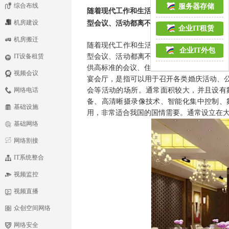
综合布线
服务器存储
随着现代工作和生活节奏的日益加快，现代
机房建设
型会议、活动都离不开的就是酒店。 酒店 不
企业IT租赁
机房搬迁
随着现代工作和生活节奏的日益加快，现代
企业IT外包
IT设备租赁
型会议、活动都离不开的就是酒店。
酒店
不
供高标准的会议、住宿、休闲、娱乐体验等
视频会议
宴会厅，是指可以用于召开各类婚庆活动、
网络电话
会等活动的场所。通常面积较大，并且设有
备、高清晰摄录像技术、智能化集中控制、
基础设施
用，非常适合我国的国情需要。通常设立在大
基础网络
网络割接
IT系统整合
视频监控
视频直播
众创空间网络
网络安全