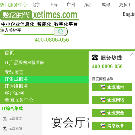
热门服务中心
北京
上海
广州
深圳
成都
更多
Engli
400-0806-056
首页
IT产品
采购
租赁
维保
400-0806-056
无线覆盖
IT集成服务
百度商桥咨询
IT运维服务
企业通讯
客户案例
全国服务中心
企业网络
IT综合集成
企业安全
宴会厅音视频集
无线覆盖
网络设备
无线租赁