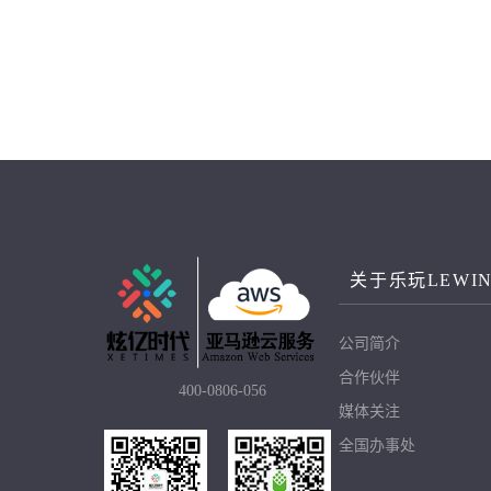
MAXHUB传屏盒子,可投电视机、投影仪、LE
关于乐玩LEWI
公司简介
合作伙伴
400-0806-056
媒体关注
全国办事处