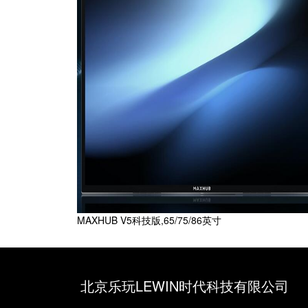
MAXHUB V5科技版,65/75/86英寸
北京乐玩LEWIN时代科技有限公司