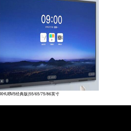
XHUBV5经典版|55/65/75/86英寸