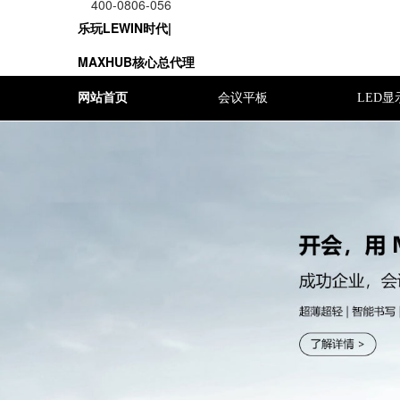
400-0806-056
乐玩LEWIN时代|
MAXHUB核心总代理
网站首页
会议平板
LED显