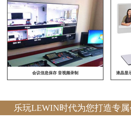
会议信息保存 音视频录制
液晶显示
乐玩LEWIN时代为您打造专