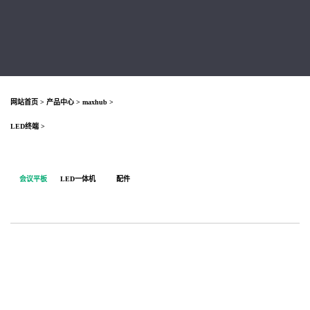
网站首页
>
产品中心
>
maxhub
>
LED终端
>
会议平板
LED一体机
配件