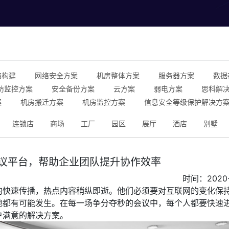
络构建
网络安全方案
机房整体方案
服务器方案
数据
防监控方案
安全备份方案
云方案
弱电方案
思科解
案
机房搬迁方案
机房监控方案
信息安全等级保护解决方
连锁店
商场
工厂
园区
展厅
酒店
别墅
会议平台，帮助企业团队提升协作效率
时间：2020-
的快速传播，热点内容稍纵即逝。他们必须要对互联网的变化保
地都有可能发生。在每一场争分夺秒的会议中，每个人都要快速
户满意的解决方案。