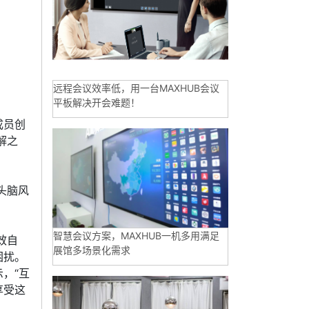
远程会议效率低，用一台MAXHUB会议
平板解决开会难题！
成员创
解之
头脑风
乐玩
智慧会议方案，MAXHUB一机多用满足
效自
展馆多场景化需求
困扰。
，“互
享受这