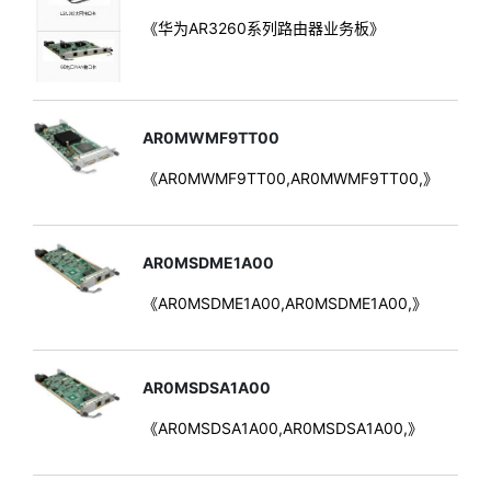
《华为AR3260系列路由器业务板》
AR0MWMF9TT00
《AR0MWMF9TT00,AR0MWMF9TT00,》
AR0MSDME1A00
《AR0MSDME1A00,AR0MSDME1A00,》
AR0MSDSA1A00
《AR0MSDSA1A00,AR0MSDSA1A00,》