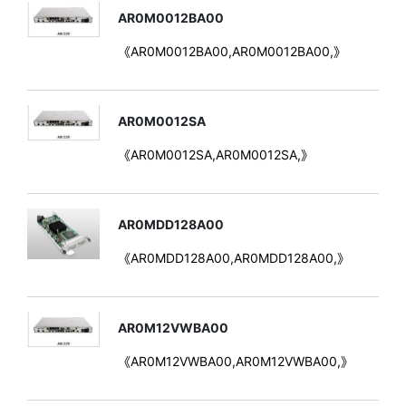
AR0M0012BA00
《AR0M0012BA00,AR0M0012BA00,》
AR0M0012SA
《AR0M0012SA,AR0M0012SA,》
AR0MDD128A00
《AR0MDD128A00,AR0MDD128A00,》
AR0M12VWBA00
《AR0M12VWBA00,AR0M12VWBA00,》