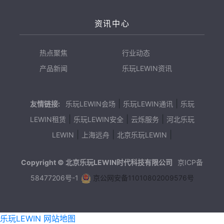
资讯中心
热点聚焦
行业动态
产品新闻
乐玩LEWIN资讯
|
|
友情链接:
乐玩LEWIN会场
乐玩LEWIN通讯
乐玩
|
|
|
LEWIN租赁
乐玩LEWIN安全
云烁服务
河北乐玩
|
|
|
LEWIN
上海远舟
北京乐玩LEWIN
Copyright © 北京乐玩LEWIN时代科技有限公司
京ICP备
58477206号-1
京公网安备11010802009576号
乐玩LEWIN
网站地图