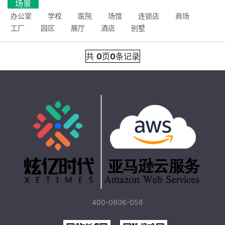
场景
办公室
学校
医院
场馆
连锁店
商场
工厂
园区
展厅
酒店
别墅
共
0
页
0
条记录
400-0806-056