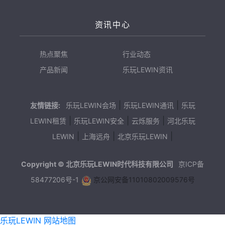
资讯中心
热点聚焦
行业动态
产品新闻
乐玩LEWIN资讯
|
|
友情链接:
乐玩LEWIN会场
乐玩LEWIN通讯
乐玩
|
|
|
LEWIN租赁
乐玩LEWIN安全
云烁服务
河北乐玩
|
|
|
LEWIN
上海远舟
北京乐玩LEWIN
Copyright © 北京乐玩LEWIN时代科技有限公司
京ICP备
58477206号-1
京公网安备11010802009576号
乐玩LEWIN
网站地图