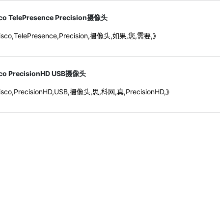
co TelePresence Precision摄像头
sco,TelePresence,Precision,摄像头,如果,您,需要,》
co PrecisionHD USB摄像头
sco,PrecisionHD,USB,摄像头,思,科网,真,PrecisionHD,》