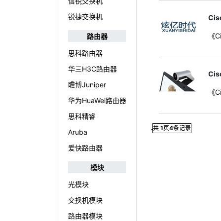
信锐交换机
锐捷交换机
Cis
《Ci
路由器
思科路由器
华三H3C路由器
Cis
瞻博Juniper
《Ci
华为HuaWei路由器
思科精睿
共
1
页
4
条记录
Aruba
爱快路由器
模块
光模块
交换机模块
路由器模块