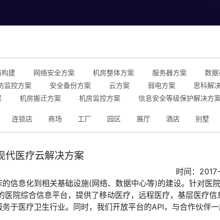
络构建
网络安全方案
机房整体方案
服务器方案
数据
防监控方案
安全备份方案
云方案
弱电方案
思科解
案
机房搬迁方案
机房监控方案
信息安全等级保护解决方
连锁店
商场
工厂
园区
展厅
酒店
别墅
现代医疗云解决方案
时间：2017-
的信息化到相关基础设施(网络、数据中心等)的建设。针对医
心的医院综合信息平台，提供了移动医疗，远程医疗，基层医疗信
务于医疗卫生行业。同时，我们开放平台的API，与合作伙伴一