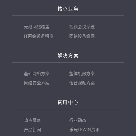
核心业务
无线网络覆盖
视频会议系统
IT网络设备租赁
网络设备维保
解决方案
基础网络方案
整体机房方案
网络安全方案
语音视频方案
资讯中心
热点聚焦
行业动态
产品新闻
乐玩LEWIN资讯