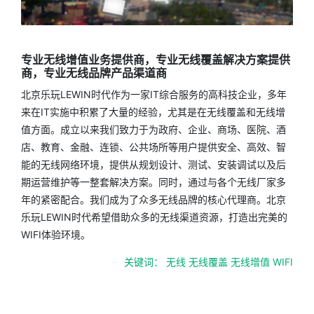
专业无线增值业务提供商，专业无线覆盖解决方案提供
商，专业无线品牌产品渠道商
北京乐玩LEWIN时代作为一家IT综合服务的高科技企业，多年
来在IT实施中积累了大量的经验，尤其是在无线覆盖和无线增
值方面。成立以来我们致力于为政府、企业、商场、医院、酒
店、教育、金融、连锁、公共场所等用户提供安全、高效、智
能的无线网络环境，提供从规划设计、测试、安装调试以及后
期运营维护等一整套解决方案。同时，通过与各个无线厂家多
年的紧密配合。我们成为了众多无线品牌的核心代理商。北京
乐玩LEWIN时代希望借助众多的无线渠道资源，打造出完美的
WIFI体验环境。
关键词：
无线
无线覆盖
无线增值
WIFI