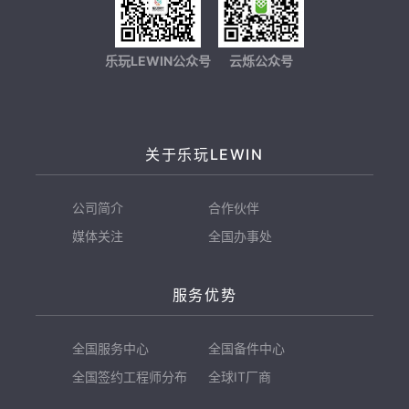
乐玩LEWIN公众号
云烁公众号
关于乐玩LEWIN
公司简介
合作伙伴
媒体关注
全国办事处
服务优势
全国服务中心
全国备件中心
全国签约工程师分布
全球IT厂商