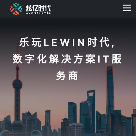
400-0806-056
乐玩LEWIN时代,
数字化解决方案IT服
务商