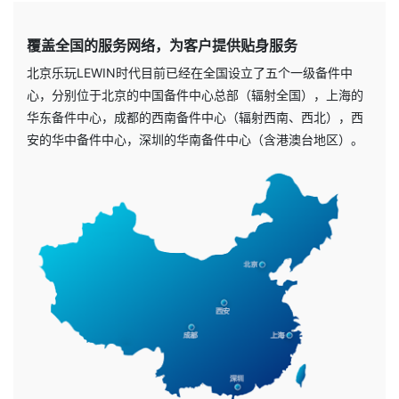
覆盖全国的服务网络，为客户提供贴身服务
北京乐玩LEWIN时代目前已经在全国设立了五个一级备件中
心，分别位于北京的中国备件中心总部（辐射全国），上海的
华东备件中心，成都的西南备件中心（辐射西南、西北），西
安的华中备件中心，深圳的华南备件中心（含港澳台地区）。