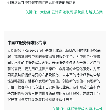
们将继续并坚持做中国IT信息化建设的探路者。
关键词：
大数据
云计算
物联网
系统集成
解决方案
中国IT服务标准化专家
云烁服务（Raise-care）是属于北京乐玩LEWIN时代的服务品
牌。凭借其遍布中国的高效密集的服务平台，为中国企业提供
国际水平的IT服务解决方案。云烁服务不仅致力于满足客户当
前的需要，更为用户提供贯穿IT生命周期的全程化服务，为不
同发展阶段提供需要的产品及服务；以丰富的行业经验与全球
性战略视野，替客户发现新的价值，创造新的价值、实现新的
价值，使客户可以专注于自己的核心业务。我们承诺以富有竞
争力的价格为客户提供世界级品质的专业IT服务，并致力于与
客户共同建立持续发展的长期商业伙伴关系。
关键词：
降低运营成本
寻找共性