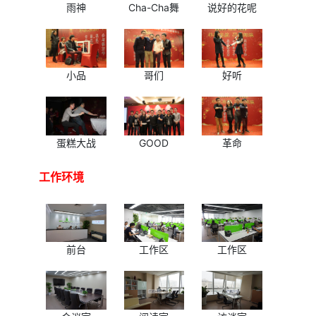
雨神
Cha-Cha舞
说好的花呢
小品
哥们
好听
蛋糕大战
GOOD
革命
工作环境
前台
工作区
工作区