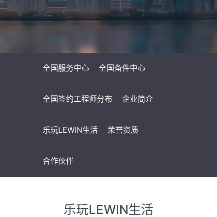
全国服务中心
全国备件中心
全国签约工程师分布
企业简介
乐玩LEWIN生活
荣誉资质
合作伙伴
乐玩LEWIN生活