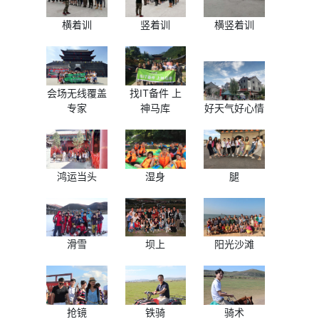
横着训
竖着训
横竖着训
会场无线覆盖
找IT备件 上
专家
神马库
好天气好心情
鸿运当头
湿身
腿
滑雪
坝上
阳光沙滩
抢镜
铁骑
骑术