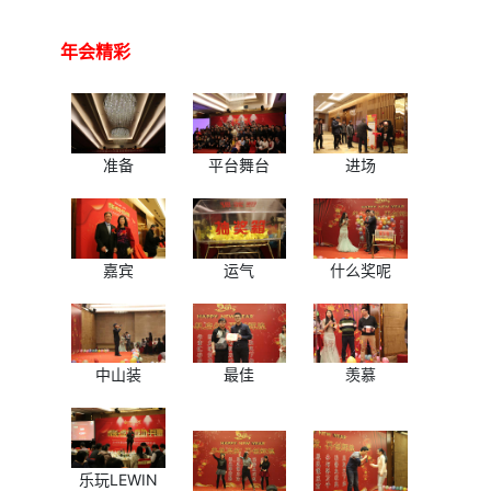
年会精彩
准备
平台舞台
进场
嘉宾
运气
什么奖呢
中山装
最佳
羡慕
乐玩LEWIN