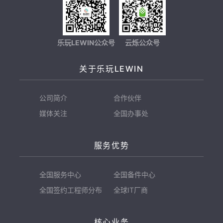
乐玩LEWIN公众号
云烁公众号
关于乐玩LEWIN
公司简介
合作伙伴
媒体关注
全国办事处
服务优势
全国服务中心
全国备件中心
全国签约工程师分布
全球IT厂商
核心业务