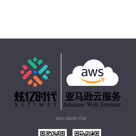
400-0806-056