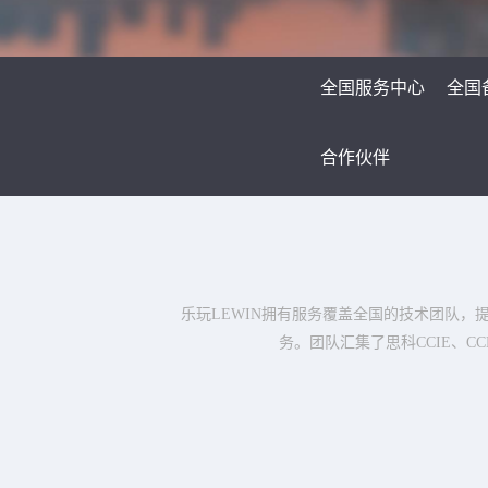
全国服务中心
全国
合作伙伴
乐玩LEWIN拥有服务覆盖全国的技术团队，提
务。团队汇集了思科CCIE、C