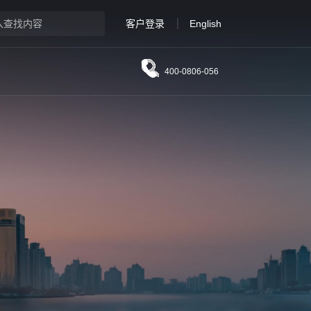
客户登录
English
400-0806-056