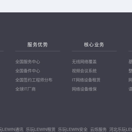
N
服务优势
核心业务
全国服务中心
无线网络覆盖
全国备件中心
视频会议系统
全国签约工程师分布
IT网络设备租赁
全球IT厂商
网络设备维保
玩LEWIN通讯
乐玩LEWIN租赁
乐玩LEWIN安全
云烁服务
河北乐玩LE
|
|
|
|