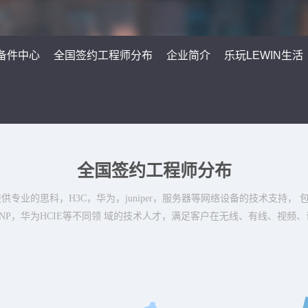
备件中心
全国签约工程师分布
企业简介
乐玩LEWIN生活
全国签约工程师分布
供专业的思科，H3C，华为，juniper，服务器等网络设备的技术支持
CNP，华为HCIE等不同领 域的技术人才，满足客户在无线、有线、视