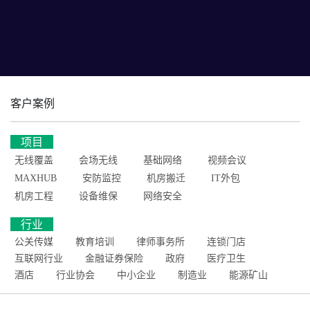
客户案例
项目
无线覆盖
会场无线
基础网络
视频会议
MAXHUB
安防监控
机房搬迁
IT外包
机房工程
设备维保
网络安全
行业
公关传媒
教育培训
律师事务所
连锁门店
互联网行业
金融证券保险
政府
医疗卫生
酒店
行业协会
中小企业
制造业
能源矿山