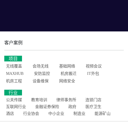
客户案例
项目
无线覆盖
会场无线
基础网络
视频会议
MAXHUB
安防监控
机房搬迁
IT外包
机房工程
设备维保
网络安全
行业
公关传媒
教育培训
律师事务所
连锁门店
互联网行业
金融证券保险
政府
医疗卫生
酒店
行业协会
中小企业
制造业
能源矿山