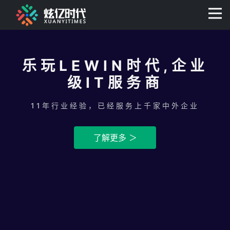
400-0806-056
乐玩LEWIN时代,企业
级IT服务商
11年行业经验，已经服务上千家中外企业
了解更多 ＞