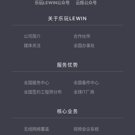
乐玩LEWIN公众号
云烁公众号
关于乐玩LEWIN
公司简介
合作伙伴
媒体关注
全国办事处
服务优势
全国服务中心
全国备件中心
全国签约工程师分布
全球IT厂商
核心业务
无线网络覆盖
视频会议系统