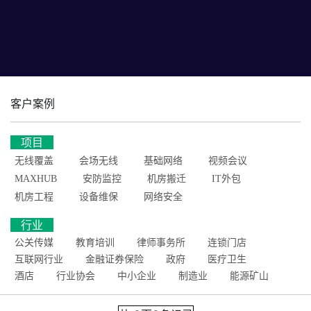
客户案例
项目
无线覆盖
会场无线
基础网络
视频会议
MAXHUB
安防监控
机房搬迁
IT外包
机房工程
设备维保
网络安全
行业
公关传媒
教育培训
律师事务所
连锁门店
互联网行业
金融证券保险
政府
医疗卫生
酒店
行业协会
中小企业
制造业
能源矿山