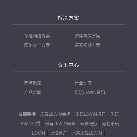
解决方案
基础网络方案
整体机房方案
网络安全方案
语音视频方案
资讯中心
热点聚焦
行业动态
产品新闻
乐玩LEWIN资讯
|
|
友情链接:
乐玩LEWIN会场
乐玩LEWIN通讯
乐玩
|
|
|
LEWIN租赁
乐玩LEWIN安全
云烁服务
河北乐玩
|
|
|
LEWIN
上海远舟
北京乐玩LEWIN