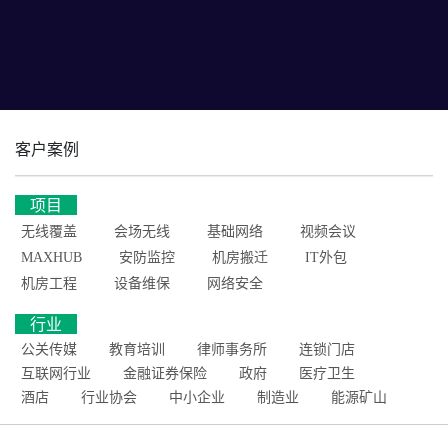
客户案例
项目
无线覆盖
会场无线
基础网络
视频会议
MAXHUB
安防监控
机房搬迁
IT外包
机房工程
设备维保
网络安全
行业
公关传媒
教育培训
律师事务所
连锁门店
互联网行业
金融证券保险
政府
医疗卫生
酒店
行业协会
中小企业
制造业
能源矿山