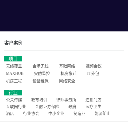
客户案例
项目
无线覆盖
会场无线
基础网络
视频会议
MAXHUB
安防监控
机房搬迁
IT外包
机房工程
设备维保
网络安全
行业
公关传媒
教育培训
律师事务所
连锁门店
互联网行业
金融证券保险
政府
医疗卫生
酒店
行业协会
中小企业
制造业
能源矿山