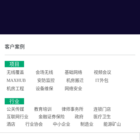
客户案例
项目
无线覆盖
会场无线
基础网络
视频会议
MAXHUB
安防监控
机房搬迁
IT外包
机房工程
设备维保
网络安全
行业
公关传媒
教育培训
律师事务所
连锁门店
互联网行业
金融证券保险
政府
医疗卫生
酒店
行业协会
中小企业
制造业
能源矿山