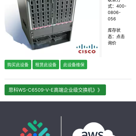
式：400-
0806-
056
库存状
态：
点击
询价
购买此设备
租赁此设备
此设备维保
思科WS-C6509-V-E高端企业级交换机》》