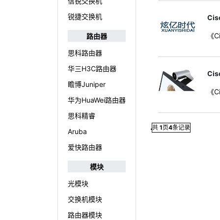
信锐交换机
锐捷交换机
Cis
《Ci
路由器
思科路由器
华三H3C路由器
Cis
瞻博Juniper
《Ci
华为HuaWei路由器
思科精睿
共
1
页
4
条记录
Aruba
爱快路由器
模块
光模块
交换机模块
路由器模块