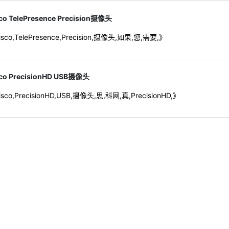
co TelePresence Precision摄像头
sco,TelePresence,Precision,摄像头,如果,您,需要,》
co PrecisionHD USB摄像头
sco,PrecisionHD,USB,摄像头,思,科网,真,PrecisionHD,》