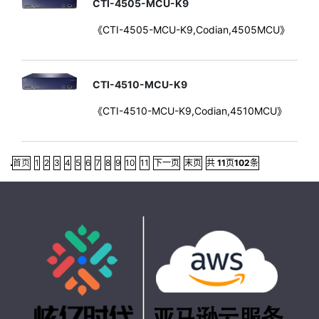
CTI-4505-MCU-K9
《CTI-4505-MCU-K9,Codian,4505MCU》
CTI-4510-MCU-K9
《CTI-4510-MCU-K9,Codian,4510MCU》
首页
1
2
3
4
5
6
7
8
9
10
11
下一页
末页
共
11
页
102
条