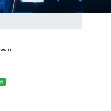
WR-LI
保