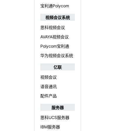
宝利通Polycom
视频会议系统
思科视频会议
AVAYA视频会议
Polycom宝利通
华为视频会议系统
亿联
视频会议
语音通讯
配件产品
服务器
思科UCS服务器
IBM服务器