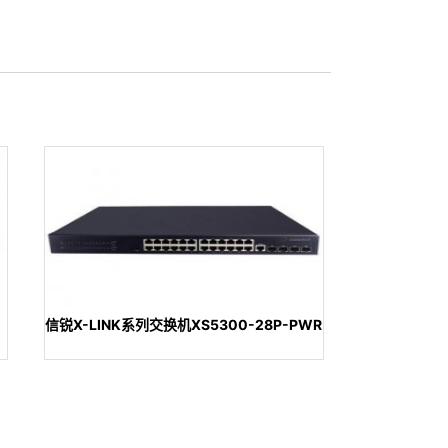
信锐X-LINK系列交换机XS5300-28P-PWR