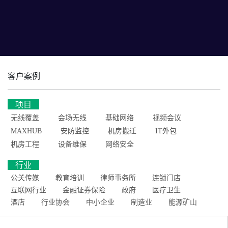
客户案例
项目
无线覆盖
会场无线
基础网络
视频会议
MAXHUB
安防监控
机房搬迁
IT外包
机房工程
设备维保
网络安全
行业
公关传媒
教育培训
律师事务所
连锁门店
互联网行业
金融证券保险
政府
医疗卫生
酒店
行业协会
中小企业
制造业
能源矿山