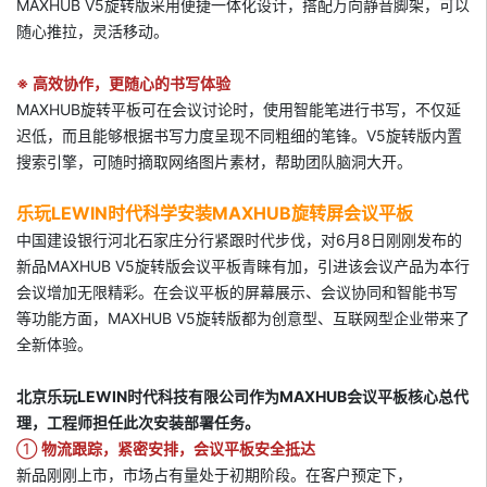
MAXHUB V5旋转版采用便捷一体化设计，搭配万向静音脚架，可以
随心推拉，灵活移动。
※
高效协作
，
更随心的书写体验
MAXHUB旋转平板可在会议讨论时，使用智能笔进行书写，不仅延
迟低，而且能够根据书写力度呈现不同粗细的笔锋。V5旋转版内置
搜索引擎，可随时摘取网络图片素材，帮助团队脑洞大开。
乐玩LEWIN时代科学安装MAXHUB旋转屏会议平板
中国建设银行河北石家庄分行紧跟时代步伐，对6月8日刚刚发布的
新品MAXHUB V5旋转版会议平板青睐有加，引进该会议产品为本行
会议增加无限精彩。在会议平板的屏幕展示、会议协同和智能书写
等功能方面，MAXHUB V5旋转版都为创意型、互联网型企业带来了
全新体验。
北京乐玩LEWIN时代科技有限公司作为MAXHUB会议平板核心总代
理，工程师担任此次安装部署任务。
①
物流跟踪，紧密安排，会议平板安全抵达
新品刚刚上市，市场占有量处于初期阶段。在客户预定下，