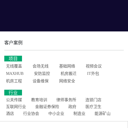
客户案例
项目
无线覆盖
会场无线
基础网络
视频会议
MAXHUB
安防监控
机房搬迁
IT外包
机房工程
设备维保
网络安全
行业
公关传媒
教育培训
律师事务所
连锁门店
互联网行业
金融证券保险
政府
医疗卫生
酒店
行业协会
中小企业
制造业
能源矿山