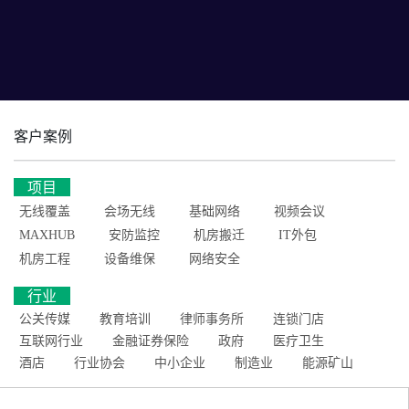
客户案例
项目
无线覆盖
会场无线
基础网络
视频会议
MAXHUB
安防监控
机房搬迁
IT外包
机房工程
设备维保
网络安全
行业
公关传媒
教育培训
律师事务所
连锁门店
互联网行业
金融证券保险
政府
医疗卫生
酒店
行业协会
中小企业
制造业
能源矿山